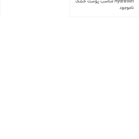
Hydration مناسب پوست خشک
ناموجود
تا نرمال