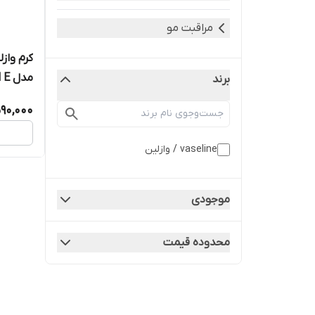
مراقبت مو
مدل VITAMIN E
برند
90,000
vaseline / وازلین
موجودی
محدوده قیمت