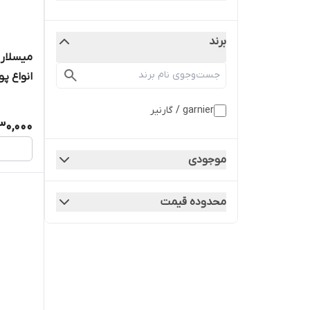
برند
میسلار 
انواع پ
garnier / گارنیر
30,000
موجودی
محدوده قیمت