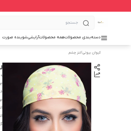
دسته‌بندی محصولات
همه محصولات
آرایشی
شوینده صورت
کیوان بیوتی
/
لنز چشم
ل
 9
بر
دس
بر
انح
ان
کش