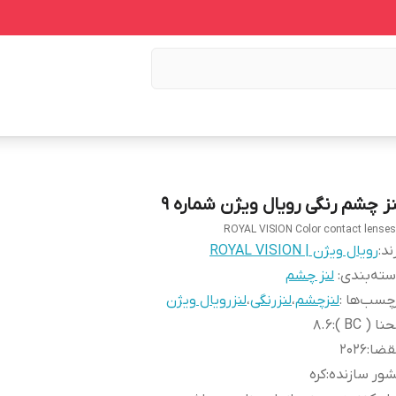
نز چشم رنگی رویال ویژن شماره 9
ROYAL VISION Color contact lenses
ند:
رویال ویژن | ROYAL VISION
ته‌بندی
:
لنز چشم
چسب‌ها :
لنزچشم
،
لنزرنگی
،
لنزرویال ویژن
نا ( BC )
:
8.6
قضا
:
2026
ور سازنده
:
کره