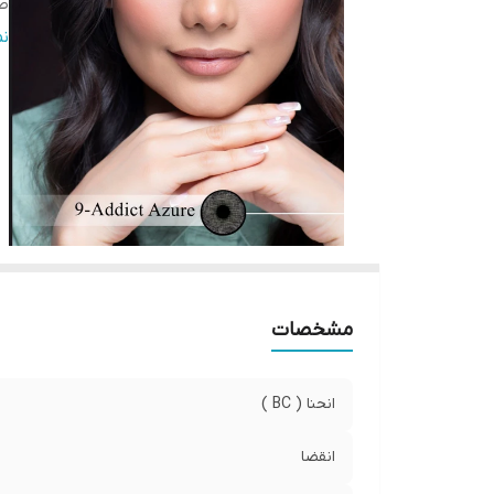
صا
ر
ن
قطر
وی
مشخصات
انحنا ( BC )
انقضا