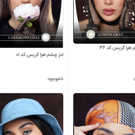
هرا گریس کد 32
لنز چشم هرا گریس کد 01
ناموجود