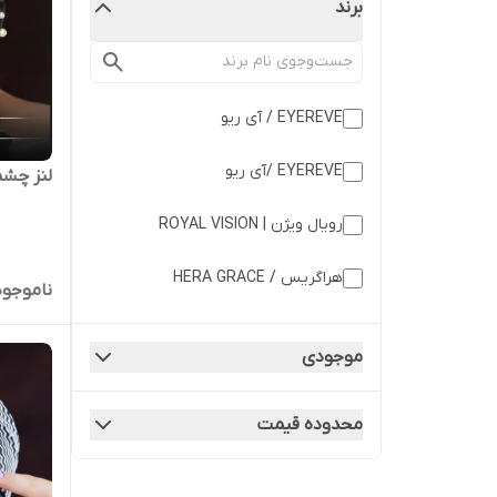
برند
EYEREVE / آی ریو
EYEREVE /آی ریو
لنز چشم 
رویال ویژن | ROYAL VISION
هراگریس / HERA GRACE
ناموجود
موجودی
محدوده قیمت