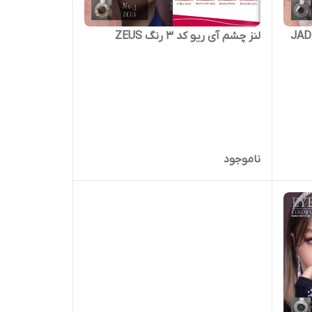
لنز چشم آی ریو کد 3 رنگ ZEUS
ناموجود