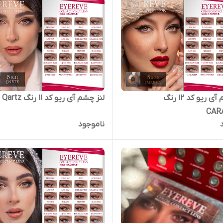
لنز چشم آی ریو کد 12 رنگ
لنز چشم آی ریو کد 11 رنگ Qartz
CAR
ناموجود