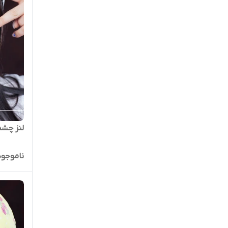
لنز چشم 
ناموجود