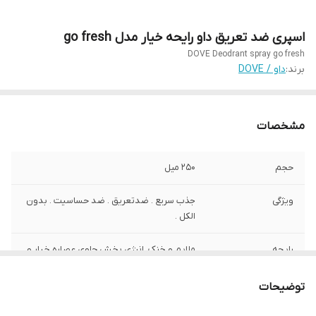
اسپری ضد تعریق داو رایحه خیار مدل go fresh
DOVE Deodrant spray go fresh
برند:
داو / DOVE
مشخصات
حجم
250 میل
ویژگی
جذب سریع . ضدتعریق . ضد حساسیت . بدون
الکل .
رایحه
ملایم و خنک .انرژی بخش حاوی عصاره خیار و
چای سبز
توضیحات
مناسب برای
خانم ها و اقایان