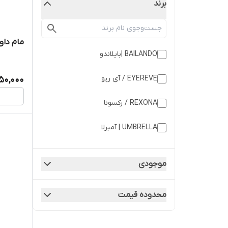
برند
مام داو قا
BAILANDO |بایلاندو
EYEREVE / آی ریو
50,000
REXONA / رکسونا
UMBRELLA | آمبرلا
داو / DOVE
موجودی
مای | MY
محدوده قیمت
نیوا | NIVEA
وودلایک / WOODLIKE