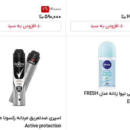
7
%
640,000
590,000
6
افزودن به سبد
افزودن به سبد
مام رولی نیوا زنانه مدل FRESH
E
اسپری ضدتعریق مردانه رکسونا 
Active protection