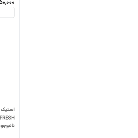
50,000
استیک ض
FRESH
ناموجود