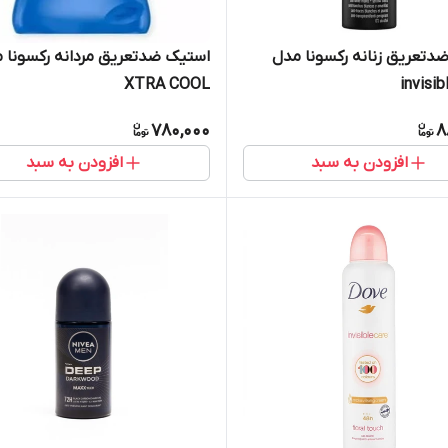
دتعریق زنانه رکسونا مدل
استیک ضدتعریق مردانه رکسونا 
XTRA COOL
invisib
780,000
8
افزودن به سبد
افزودن به سبد