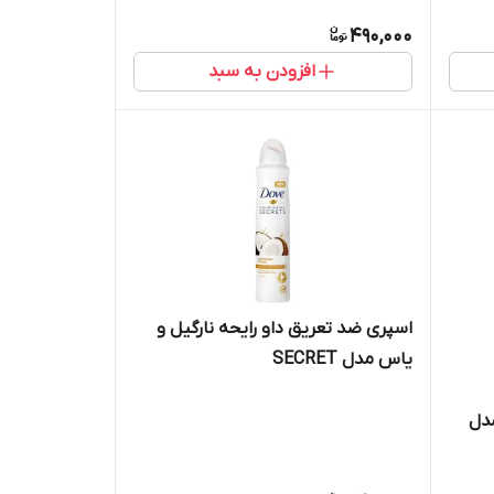
490,000
افزودن به سبد
اسپری ضد تعریق داو رایحه نارگیل و
یاس مدل SECRET
مدل