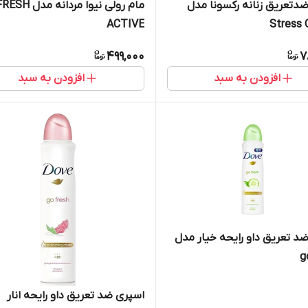
دتعریق زنانه رکسونا مدل
مام رولی نیوا مردانه مدل SH
ACTIVE
Stress 
499,000
7
افزودن به سبد
افزودن به سبد
د تعریق داو رایحه خیار مدل
g
اسپری ضد تعریق داو رایحه انار