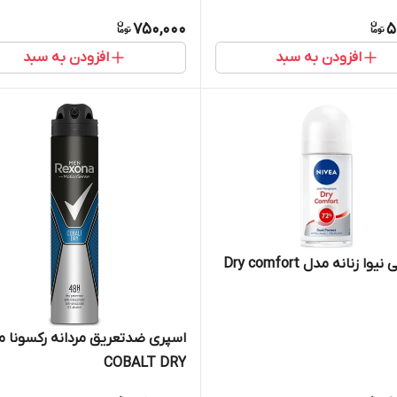
750,000
5
افزودن به سبد
افزودن به سبد
وا زنانه مدل Dry comfort
اسپری ضدتعریق مردانه رکسونا 
COBALT DRY