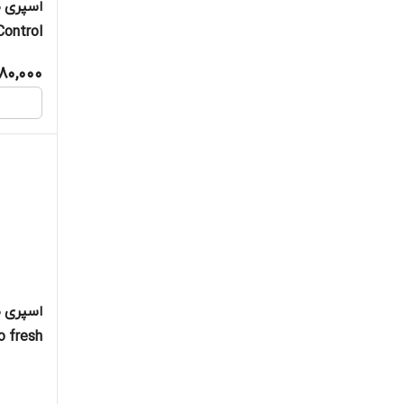
اسپری ض
Control
80,000
اسپری ض
o fresh