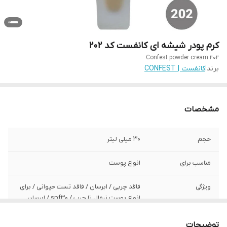
کرم پودر شیشه ای کانفست کد 202
Confest powder cream 202
برند:
کانفست | CONFEST
مشخصات
حجم
30 میلی لیتر
مناسب برای
انواع پوست
ویژگی
فاقد چربی / ابرسان / فاقد تست حیوانی / برای
انواع پوست نرمال تا چرب / spf30 / ابرسان
کشور سازنده
ایران / تحت لیسانس ایتالیا
توضیحات