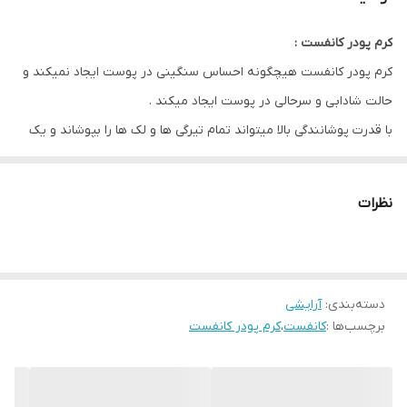
کرم پودر کانفست :
کرم پودر کانفست هیچگونه احساس سنگینی در پوست ایجاد نمیکند و
حالت شادابی و سرحالی در پوست ایجاد میکند .
با قدرت پوشانندگی بالا میتواند تمام تیرگی ها و لک ها را بپوشاند و یک
پوشش یکدست ایحاد کند .
از سایر ویژگی های کرم پودر کانفست میتوان :
نظرات
فاقد چربی / ابرسان / فاقد تست حیوانی / برای انواع پوست نرمال تا
چرب / spf30 / ابرسان نام برد .
دسته‌بندی
:
آرایشی
برچسب‌ها :
کانفست
،
کرم پودر کانفست