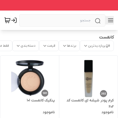
کانفست
پربازدیدترین
برندها
قیمت
دسته‌بندی
فقط م
کرم پودر شیشه ای کانفست کد
پنکیک کانفست 101
202
ناموجود
ناموجود