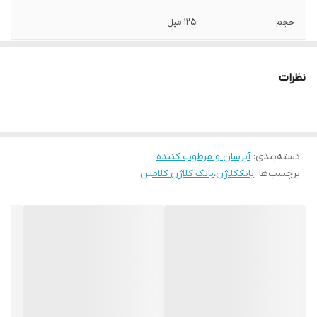
حجم
125 میل
مناسب برای
انواع پوست
نظرات
کشور سازنده
ایران / تحت لیسانس سوییس
دسته‌بندی
:
آبرسان و مرطوب کننده
برچسب‌ها :
بانککلاژن
،
بانک کلاژن کلامین