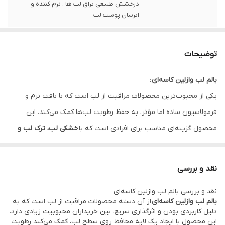
درخشش طبیعی براق لب ها . نرم کننده و
ابرسان پوست لب
توضیحات
بالم لب وازلین کاسه‌ای
:
یکی از محبوب‌ترین محصولات مراقبت از لب است که با بافت نرم و
فرمولاسیون ساده اما مؤثر، به حفظ رطوبت لب‌ها کمک می‌کند. این
محصول گزینه‌ای مناسب برای افرادی است که با
خشکی لب، ترک لب و
پوسته‌پوسته شدن لب‌ها
مواجه هستند و به دنبال یک راه‌حل سریع و
کاربردی برای نرم کردن لب‌ها می‌گردند.
نقد و بررسی
این
وازلین کاسه‌ای لب
با ایجاد یک لایه محافظ روی سطح لب، از تبخیر
نقد و بررسی بالم لب وازلین کاسه‌ای
رطوبت جلوگیری کرده و باعث می‌شود لب‌ها برای مدت طولانی‌تری نرم و
بالم لب وازلین کاسه‌ای
از آن دسته محصولات مراقبت از لب است که به
لطیف باقی بمانند. استفاده از آن به‌خصوص در فصل‌های سرد سال،
دلیل کاربردی بودن و اثرگذاری سریع، بین خریداران محبوبیت زیادی دارد.
این محصول با ایجاد یک لایه محافظ روی سطح لب، کمک می‌کند رطوبت
هوای خشک، یا در شرایطی که لب‌ها در معرض باد و آفتاب قرار دارند،