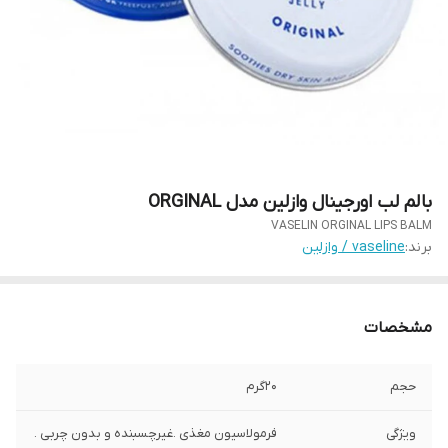
بالم لب اورجینال وازلین مدل ORGINAL
VASELIN ORGINAL LIPS BALM
برند:
vaseline / وازلین
مشخصات
حجم
20گرم
ویژگی
فرمولاسیون مغذی .غیرچسبنده و بدون چربی .