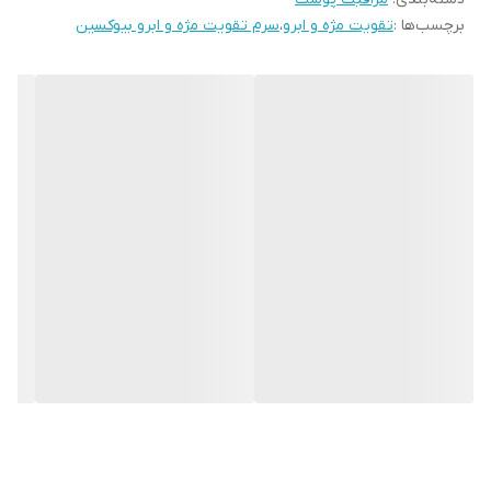
برچسب‌ها :
تقویت مژه و ابرو
،
سرم تقویت مژه و ابرو بیوکسین
برای تقویت فولیکول‌های مو طراحی شده‌اند و به ضخیم‌تر شدن و
افزایش طول تارهای مژه و ابرو کمک می‌کنند.
اثربخشی مشهود:
با استفاده منظم، متوجه افزایش تراکم ابروها و
تقویت ساختار مژه‌ها خواهید شد.
کاملاً ایمن و ملایم:
از آنجایی که این محصول در نزدیکی چشم استفاده
می‌شود، بیوکسین آن را با استانداردهای بسیار دقیق تست کرده است
تا فاقد هرگونه عامل تحریک‌کننده یا حساسیت‌زا باشد.
جذب سریع و بدون اثر:
این سرم بافت سبک و غیرچربی دارد که
به‌سرعت جذب می‌شود و هیچ‌گونه حس سنگینی یا کثیفی روی
پوست باقی نمی‌گذارد؛ بنابراین می‌توانید در طول روز یا شب از آن
استفاده کنید.
مناسب برای انواع پوست:
حتی اگر پوست حساسی دارید، می‌توانید با
خیال راحت از این محصول برای احیای مژه‌ها و ابروهای خود استفاده
کنید.