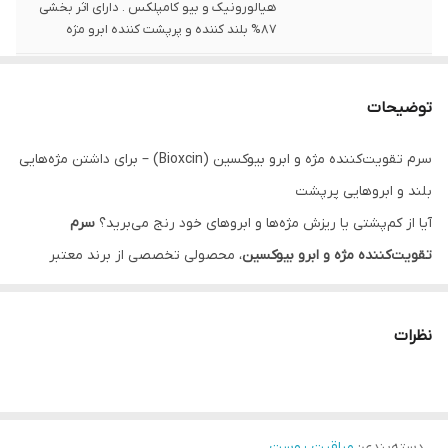
هیالورونیک و بیو کامپلکس . دارای اثر بخشی
87% بلند کننده و پرپشت کننده ابرو مژه
مناسب برای
انواع پوست حتی پوست حساس
توضیحات
کشور مبدا
ترکیه
سرم تقویت‌کننده مژه و ابرو بیوکسین (Bioxcin) – برای داشتن مژه‌هایی
کشور سازنده
المان
بلند و ابروهایی پرپشت
آیا از کم‌پشتی یا ریزش مژه‌ها و ابروهای خود رنج می‌برید؟
سرم
تقویت‌کننده مژه و ابرو بیوکسین
، محصولی تخصصی از برند معتبر
بیوکسین است که با فرمولاسیون پیشرفته و بهره‌گیری از مواد موثره
طبیعی، به بازسازی و تقویت تارهای مو در ناحیه چشم و ابرو کمک
نظرات
می‌کند. این سرم با نفوذ به ریشه موها، چرخه‌ی رشد آن‌ها را تحریک کرده
و ظاهری پرپشت، سالم و درخشان به مژه‌ها و ابروهای شما می‌بخشد.
چرا سرم بیوکسین بهترین انتخاب برای تقویت مژه و ابرو است؟
دسته‌بندی
:
فرمولاسیون تخصصی:
مراقبت پوست
این سرم حاوی ترکیباتی است که به‌طور علمی