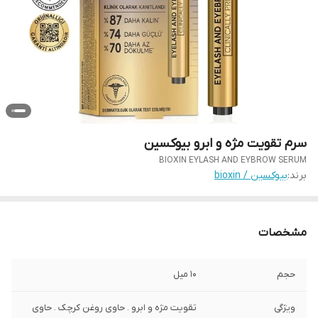
سرم تقویت مژه و ابرو بیوکسین
BIOXIN EYLASH AND EYBROW SERUM
برند:
بیوکسین / bioxin
مشخصات
حجم
10 میل
ویژگی
تقویت مژه و ابرو . حاوی روغن کرچک . حاوی