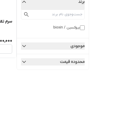
برند
سرم تقو
بیوکسین / bioxin
500,000
موجودی
محدوده قیمت