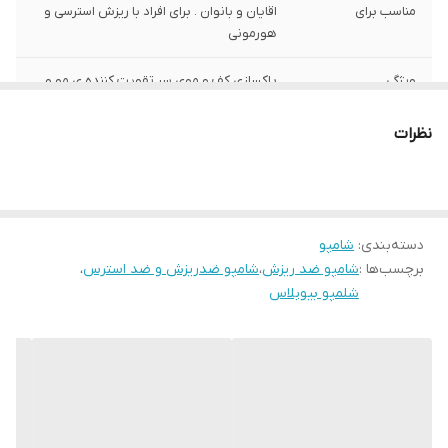
مناسب برای
اقایان و بانوان . برای افراد با ریزش استرسی و
هورمونی
ویژگی
پاکسازی کف و موی سر تقویت کننده ی مو و
مغذی برای تارهای مو متعادل کننده ی چربی
مو جلوگیری از ریزش مو ناشی از استرس
نظرات
محافظت از سلامت مو مناسب برای موهای چرب
حاوی ترکیباتی گیاهی مناسب برای استفاده ی
روزانه
دسته‌بندی
:
شامپو
برچسب‌ها :
شامپو ضد ریزش
،
شامپو ضدریزش و ضد استرس
،
شلمپو بیوبلاس