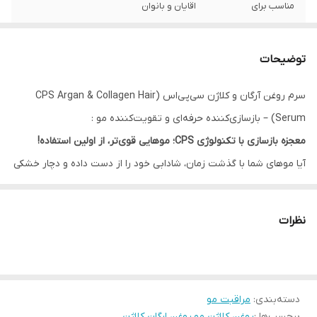
مناسب برای
اقایان و بانوان
ویژگی
ترمیم و تغذیه حرفه‌ای آبرسانی قوی حاوی
کلاژن برای جوانسازی مو و پوست فرمولاسیون
توضیحات
سبک با جذب سریع افزایش درخشندگی و
سلامت ظاهری مو ترمیم موهای خشک و
سرم روغن آرگان و کلاژن سی‌پی‌اس (CPS Argan & Collagen Hair
آسیب‌دیده
Serum) – بازسازی‌کننده حرفه‌ای و تقویت‌کننده مو :
معجزه بازسازی با تکنولوژی CPS؛ موهایی قوی‌تر، از اولین استفاده!
آیا موهای شما با گذشت زمان، شادابی خود را از دست داده و دچار خشکی
و آسیب‌های ساختاری شده است؟ روغن آرگان و کلاژن سی‌پی‌اس، فراتر از
یک سرم معمولی، یک
“درمان متمرکز”
برای موهای آسیب‌دیده است. این
نظرات
محصول با ترکیب پروتئین‌های کلاژن و اسیدهای چرب آرگان، به شکلی
هوشمندانه در بافت مو نفوذ کرده و از درون، ساختار مو را ترمیم و
استحکام می‌بخشد. با CPS، موهای آسیب‌دیده خود را به موهایی
دسته‌بندی
:
مراقبت مو
ابریشمی، پرحجم و درخشان تبدیل کنید.
برچسب‌ها :
روغن کلاژن مو
،
روغن ارگان کلاژن