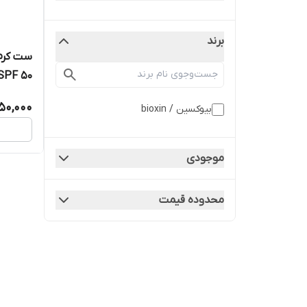
برند
ست کرم
SPF 50
750,000
بیوکسین / bioxin
موجودی
محدوده قیمت