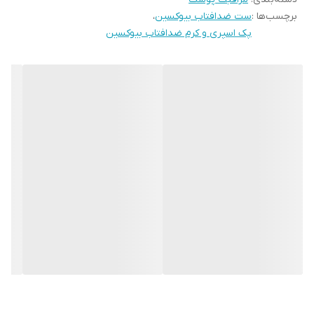
برچسب‌ها :
ست ضدافتاب بیوکسین
،
بافت سبک و بدون چربی:
به سرعت جذب پوست شده و به هیچ وجه
پک اسپری و کرم ضدافتاب بیوکسین
حس سنگینی یا چسبندگی ایجاد نمی‌کند؛ انتخابی عالی برای استفاده
روزانه حتی زیر آرایش.
آبرسانی عمیق:
با فرمولاسیون غنی، از خشکی پوست در برابر آفتاب
جلوگیری کرده و رطوبت طبیعی آن را حفظ می‌کند.
بدون رد سفیدی:
با تکنولوژی پخش یکنواخت، هیچ لکه یا رد سفیدی
روی صورت باقی نمی‌گذارد.
۲. اسپری ضدآفتاب (همراه ایده‌آل)
طراحی شده برای مواقعی که نیاز به تمدید سریع و راحت دارید.
استفاده آسان:
کافیست اسپری کنید! بدون نیاز به ماساژ طولانی، جذب
پوست می‌شود.
خنک‌کنندگی فوری:
با بافت سبک و طراوت‌بخش خود، بلافاصله پس از
استفاده، دمای پوست را متعادل کرده و حس شادابی به شما می‌دهد.
مناسب برای تمدید روی آرایش:
می‌توانید این اسپری را در طول روز