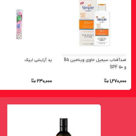
ضدآفتاب سیمپل حاوی ویتامین B5
پد آرایشی ایپک
و SPF 50
230,000
1,270,000