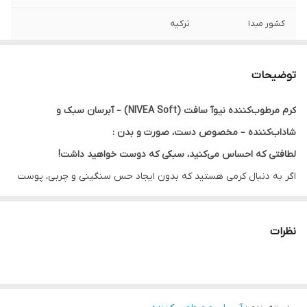
کشور مبدا
ترکیه
ویژگی
مناسب انواع پوست نرم کننده و لطافت بخش
پوست قابل استفاده بر روی دست، صورت و
توضیحات
بدن رطوبت رسان عمیق پوست مناسب برای
پوست دست، صورت و بدن حاوی شی باتر،
کرم مرطوب‌کننده نیوآ سافت (NIVEA Soft) – آبرسان سبک و
روغن جوجوبا و ویتامین E
شاداب‌کننده – مخصوص دست، صورت و بدن :
لطافتی که احساس می‌کنید، سبکی که دوست خواهید داشت!
اگر به دنبال کرمی هستید که بدون ایجاد حس سنگینی و چربی، پوست
شما را عمیقاً آبرسانی و شاداب کند،
نیوآ سافت
بهترین انتخاب شماست.
این کرم با فرمولاسیون منحصر‌به‌فرد خود، در چند ثانیه جذب پوست
نظرات
شده و ترکیبی از ویتامین E و روغن جوجوبا را به عمق پوست شما
می‌رساند. نیوآ سافت، همراه همیشگی شما برای داشتن پوستی نرم،
لطیف و درخشان در هر لحظه از روز است.