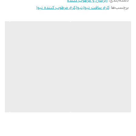
ویژگی‌ها:
دسته‌بندی
:
آبرسان و مرطوب کننده
برچسب‌ها :
کرم سافت نیوا
،
نیوا
،
کرم مرطوب کننده نیوا
بافت فوق‌سبک و زودجذب:
فرمولاسیون “سافت” نیوآ به گونه‌ای
طراحی شده که بلافاصله جذب می‌شود و هیچ اثر چربی یا سنگینی
روی پوست باقی نمی‌گذارد.
ترکیبات مغذی و موثر:
غنی شده با
روغن جوجوبا
(برای نرم‌کنندگی و
حفظ رطوبت) و
ویتامین E
(برای محافظت از سلامت و شادابی
پوست).
کاربرد چندمنظوره:
یک کرم همه‌کاره؛ ایده‌آل برای استفاده روزانه روی
پوست صورت، دست‌ها و تمام بدن.
آبرسانی قوی و طولانی‌مدت:
رطوبت مورد نیاز پوست را تامین کرده و
به جلوگیری از خشکی و کشیدگی پوست در فصول مختلف کمک
می‌کند.
مناسب برای انواع پوست:
تست شده توسط متخصصین پوست،
سازگار با انواع پوست (حتی پوست‌های حساس).