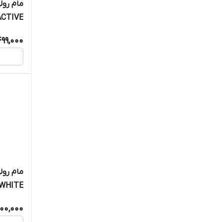
ACTIVE
99,000
WHITE
00,000