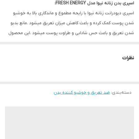
اسپری بدن زنانه نیوا مدل FRESH ENERGY:
مناسب برای
خانم ها
اسپری دیودرانت زنانه نیوا با رایحه مطموع و ماندگاری بالا به خوشبو
ویژگی
ضد تعریق خوشبو کننده خشک شئن سریع
شدن پوست کمک کرده و باعث کاهش میزان تعریق میشود .مانع بدبو
ماندگاری بالا تا 48 ساعت بدون الکل بدون
شدن تعریق و باعث حس شادابی و طراوت پوست میشود .این محصول
ایجاد حساسیت و لک روی لباس مناسب
استفاده روزانه
فرمولاسیونی فاقد الکل و مانع از ایجاد حساسیت پوست میشود .اسپری
زنانه نیوا فرش انرژی مانع به وجود امدن لک روی لباس میشود .
نظرات
ویژگی :
ضد تعریق
خوشبو کننده
دسته‌بندی
:
خشک شئن سریع
ضد تعریق و خوشبو کننده بدن
ماندگاری بالا تا 48 ساعت
بدون الکل
بدون ایجاد حساسیت و لک روی لباس
مناسب استفاده روزانه