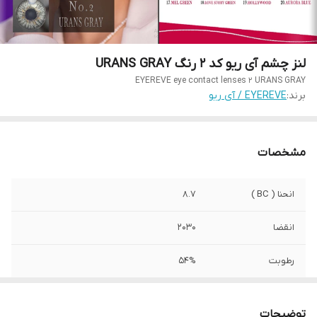
لنز چشم آی ریو کد 2 رنگ URANS GRAY
EYEREVE eye contact lenses 2 URANS GRAY
برند:
EYEREVE / آی ریو
مشخصات
انحنا ( BC )
8.7
انقضا
2030
رطوبت
54%
صادرکننده مجوز
سازمان وزارت بهداشت
توضیحات