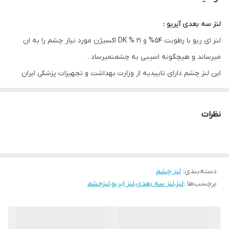
قطر ( DIA )
14.2
لنز سه بعدی آیریو :
کشور سازنده
کره
لنز ای ریو با رطوبت 54% و 21 % DK اکسیژن مورد نیاز چشم را به ان
ویژگی
حفظ رطوبت چشم . قابلیت تنفس چشمی و
میرساند و هیچگونه اسیبی به چشمنمیرساد .
عدم تجمع رسوبات
این لنز چشم دارای تاییدیه از وزارت بهداشت و تجهیزات پزشکی ایران
است .
رنگ طبیعی چشم بر روی رنگ لنز تاثیری ندارد و رنگ نهایی روی چشم
نظرات
همان رنگی است که زمان انتخاب لنز انتخاب کرده اید .این ویژگی آی ریو
را از دیگر برند ها متمایز میکند .
دسته‌بندی
:
لنز چشم
برچسب‌ها :
لنز
،
لنز سه بعدی
،
لنز ایریو
،
لنزچشم