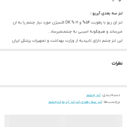
کشور سازنده
کره
لنز سه بعدی آیریو :
قطر ( DIA )
14.2
لنز ای ریو با رطوبت 54% و 21 % DK اکسیژن مورد نیاز چشم را به ان
ویژگی
حفظ رطوبت چشم . قابلیت تنفس چشمی و
میرساند و هیچگونه اسیبی به چشمنمیرساد .
عدم تجمع رسوبات
این لنز چشم دارای تاییدیه از وزارت بهداشت و تجهیزات پزشکی ایران
است .
رنگ طبیعی چشم بر روی رنگ لنز تاثیری ندارد و رنگ نهایی روی چشم
نظرات
همان رنگی است که زمان انتخاب لنز انتخاب کرده اید .این ویژگی آی ریو
را از دیگر برند ها متمایز میکند .
دسته‌بندی
:
لنز چشم
برچسب‌ها :
لنز سه بعدی
،
لنز
،
لنز ایریو
،
لنزچشم