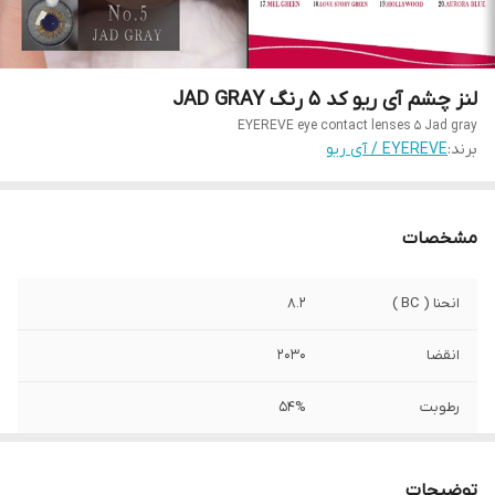
لنز چشم آی ریو کد 5 رنگ JAD GRAY
EYEREVE eye contact lenses 5 Jad gray
برند:
EYEREVE / آی ریو
مشخصات
انحنا ( BC )
8.2
انقضا
2030
رطوبت
54%
صادرکننده مجوز
سازمان وزارت بهداشت
توضیحات