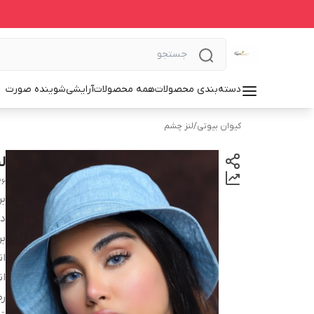
دسته‌بندی محصولات
همه محصولات
آرایشی
شوینده صورت
کیوان بیوتی
/
لنز چشم
ل
26
بر
دس
بر
انح
ان
ر