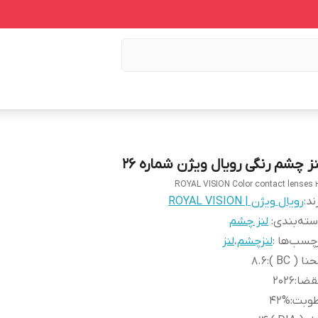
نز چشم رنگی رویال ویژن شماره 26
ROYAL VISION Color contact lenses 
ند:
رویال ویژن | ROYAL VISION
ته‌بندی
:
لنز چشم
چسب‌ها :
لنزچشم
،
لنز
نا ( BC )
:
8.6
قضا
:
2026
طوبت
:
42%