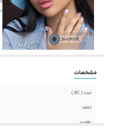
قطر
کش
ن
صا
وی
مشخصات
انحنا ( BC )
انقضا
رطوبت