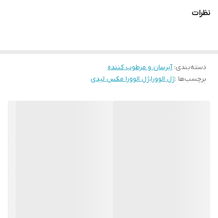
منظم از این ژل، سد دفاعی پوست را تقویت کرده و شفافیت طبیعی را
نظرات
به چهره شما بازمی‌گرداند.
ویژگی‌های کلیدی:
حاوی عصاره طبیعی آلوئه‌ورا برای تغذیه عمقی پوست.
دسته‌بندی
:
آبرسان و مرطوب کننده
تسریع روند ترمیم بافت‌های آسیب‌دیده.
برچسب‌ها :
ژل الوورا
،
ژل الوورا مکس لیدی
کمک به تنظیم چربی پوست و جلوگیری از ایجاد جوش.
فاقد مواد شیمیایی خشن و پارابن (مناسب برای پوست‌های حساس).